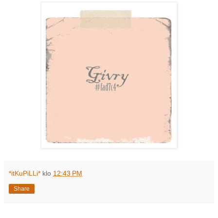
*itKuPiLLi*
klo
12:43 PM
Share